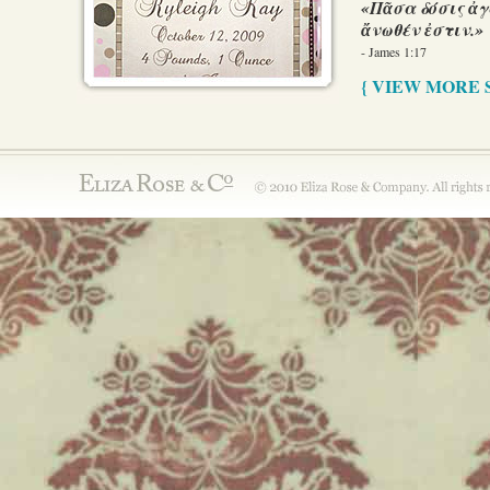
«Πᾶσα δόσις ἀγ
ἄνωθέν ἐστιν.»
- James 1:17
{ VIEW MORE 