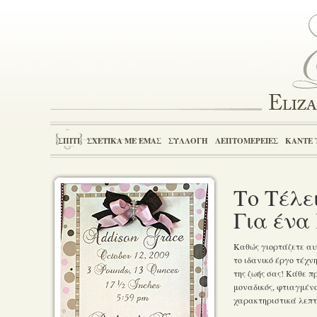
ΣΠΊΤΙ
ΣΧΕΤΙΚΆ ΜΕ ΕΜΆΣ
ΣΥΛΛΟΓΉ
ΛΕΠΤΟΜΈΡΕΙΕΣ
ΚΆΝΤΕ 
Το Τέλε
Για ένα
Καθώς γιορτάζετε αυτ
το ιδανικό έργο τέχν
της ζωής σας! Κάθε 
μοναδικός, φτιαγμένο
χαρακτηριστικά λεπτο