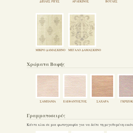
ΔΙΠΛΈΣ ΡΊΓΕΣ
ΑΡΛΕΚΊΝΟΣ
ΒΟΎΛΕΣ
ΜΙΚΡΌ ΔΑΜΑΣΚΗΝΌ
ΜΕΓΆΛΟ ΔΑΜΑΣΚΗΝΌ
Χρώματα Βαφής
ΣΑΜΠΆΝΙΑ
ΕΛΕΦΑΝΤΟΣΤΌΣ
ΣΑΧΆΡΑ
ΓΚΡΙΖΟ
Γραμματοσειρές
Κάντε κλικ σε μια φωτογραφία για να δείτε τη μεγεθυμένη εικό