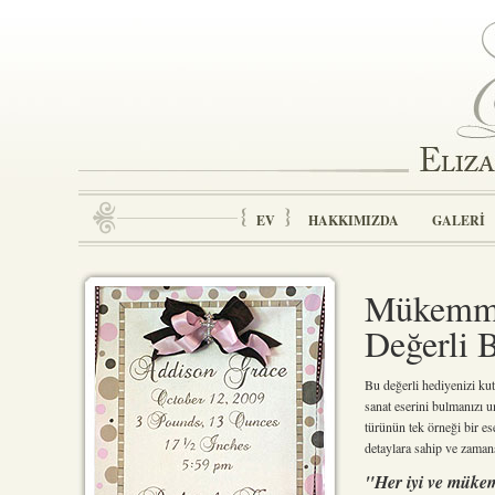
EV
HAKKIMIZDA
GALERI
Mükemme
Değerli B
Bu değerli hediyenizi ku
sanat eserini bulmanızı u
türünün tek örneği bir ese
detaylara sahip ve zaman
"Her iyi ve müke