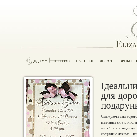
ДОДОМУ
ПРО НАС
ГАЛЕРЕЯ
ДЕТАЛІ
ЗРОБИТ
Ідеальн
для дор
подарун
Святкуючи ваш дорогоц
ідеальний витвір мисте
житті! Кожне індивідуа
спеціально для вас... 