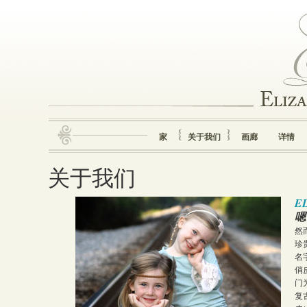
家
关于我们
画廊
详情
关于我们
E
嗯
然
珍
名
俏
门
复