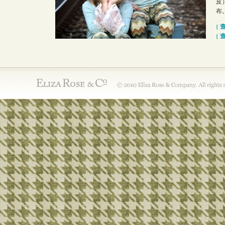
皮
布
{ 
{ 